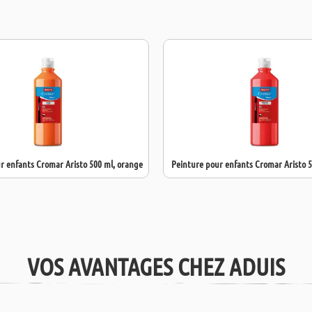
aucun solvant
biodégradable
idéal pour les 
universelle, c
fenêtres
pour d
Avec cette
pei
polyvalente, pa
r enfants Cromar Aristo 500 ml, orange
Peinture pour enfants Cromar Aristo 5
VOS AVANTAGES CHEZ ADUIS