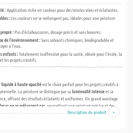
té :
Application riche en couleur pour des teintes vives et éclatantes.
bles :
Les couleurs ne se mélangent pas, idéales pour une peinture
 propre :
Pas d'éclaboussures, dosage précis et sans bavures.
e de l'environnement :
Sans solvants chimiques, biodégradable et
toyer à l'eau.
s enfants :
Totalement inoffensive pour la santé, idéale pour l'école, la
t les projets créatifs.
 liquide à haute opacité
est le choix parfait pour les projets créatifs à
maternelle. La peinture se distingue par sa
luminosité intense
et sa
ce, offrant des résultats éclatants et uniformes. Un grand avantage
leurs ne se mélangent pas
, permettant une peinture précise et des
Description du produit
 Grâce à sa formule spéciale, la peinture permet un
travail propre, sans
, et un dosage précis, sans gouttes ni taches.
ent respectueuse de l'environnement : Cette peinture ne contient