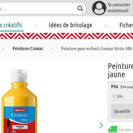
Se connecter
maintenant
.
.
rs créatifs
Idées de bricolage
Fiche
Peintures Cromar
Peinture pour enfants Cromar Aristo 500 
Peinture
jaune
Prix
(TVA comp
1
blle
Quantité
Livrable 