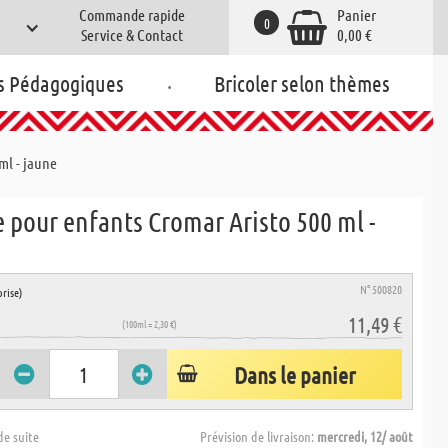
Commande rapide
Panier
0
Service & Contact
0,00 €
.
s Pédagogiques
Bricoler selon thèmes
ml - jaune
 pour enfants Cromar Aristo 500 ml -
N° 500820
rise)
11,49 €
(100ml = 2,30 €)
Dans le panier
de suite
Prévision de livraison:
mercredi, 12/ août