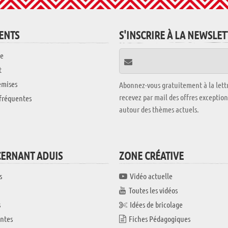
IENTS
S'INSCRIRE À LA NEWSLE
e
t
emises
Abonnez-vous gratuitement à la lettr
recevez par mail des offres exceptio
fréquentes
autour des thèmes actuels.
CERNANT ADUIS
ZONE CRÉATIVE
s
Vidéo actuelle
Toutes les vidéos
s
Idées de bricolage
ntes
Fiches Pédagogiques