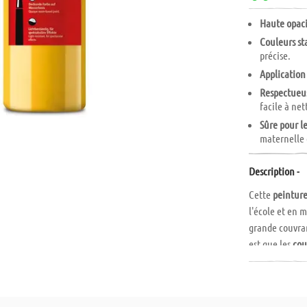
Haute opaci
Couleurs sta
précise.
Application
Respectueus
facile à net
Sûre pour le
maternelle e
Description -
Cette
peinture
l'école et en 
grande couvran
est que les
cou
contours nets.
éclaboussures
Particulièrem