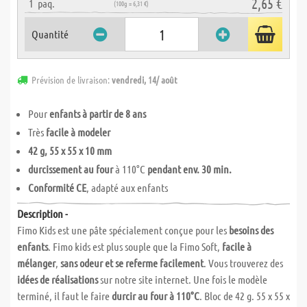
2,65 €
1
paq.
(100g = 6,31 €)
Quantité
Prévision de livraison:
vendredi, 14/ août
Pour
enfants à partir de 8 ans
Très
facile à modeler
42 g, 55 x 55 x 10 mm
durcissement au four
à 110°C
pendant env. 30 min.
Conformité CE
, adapté aux enfants
Description -
Fimo Kids est une pâte spécialement conçue pour les
besoins des
enfants
. Fimo kids est plus souple que la Fimo Soft,
facile à
mélanger
,
sans odeur et se referme facilement
. Vous trouverez des
idées de réalisations
sur notre site internet. Une fois le modèle
terminé, il faut le faire
durcir au four à 110°C
. Bloc de 42 g. 55 x 55 x