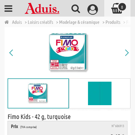
0
Aduis
> Loisirs créatifs
> Modelage & céramique
> Produits
> Fimo
Fimo Kids - 42 g, turquoise
Prix
N° 606913
(TVA comprise)