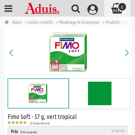
0
Aduis
> Loisirs créatifs
> Modelage & céramique
> Produits
> Fimo 
Fimo Soft - 57 g, vert tropical
(2 évaluations)
Prix
N° 607170
(TVA comprise)