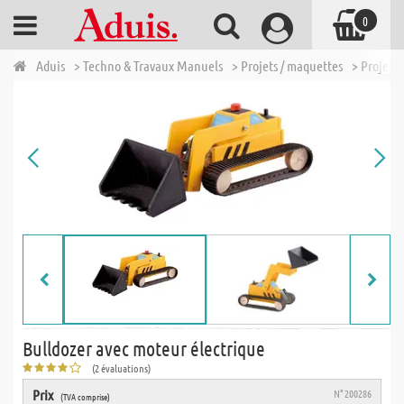
0
Aduis
> Techno & Travaux Manuels
> Projets / maquettes
> Projets 
Bulldozer avec moteur électrique
(2 évaluations)
Prix
N° 200286
(TVA comprise)