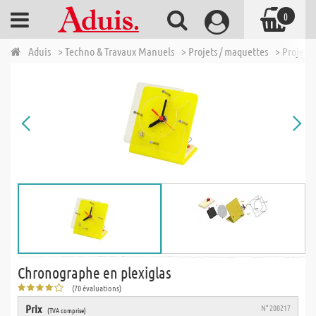
0
Aduis
> Techno & Travaux Manuels
> Projets / maquettes
> Projets
Chronographe en plexiglas
(70 évaluations)
Prix
N° 200217
(TVA comprise)