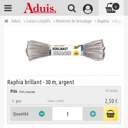
0
Aduis
> Loisirs créatifs
> Matériel de bricolage
> Raphia
> Raphia 
Raphia brillant - 30 m, argent
Prix
N° 305386
(TVA comprise)
2,50 €
1
pce
(100cm = 0,08 €)
Quantité