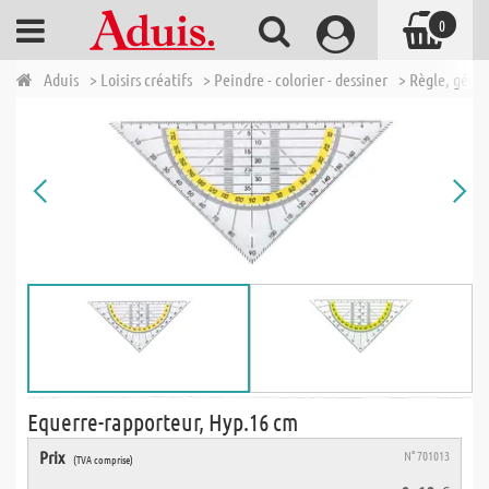
0
Aduis
> Loisirs créatifs
> Peindre - colorier - dessiner
> Règle, géod
Equerre-rapporteur, Hyp.16 cm
Prix
N° 701013
(TVA comprise)