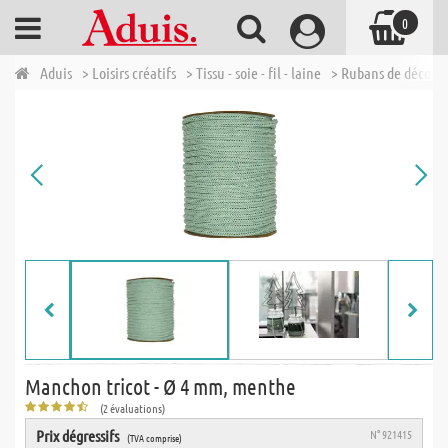
0
Aduis
> Loisirs créatifs
> Tissu - soie - fil - laine
> Rubans de décora
Manchon tricot - Ø 4 mm, menthe
(2 évaluations)
Prix dégressifs
N° 921415
(TVA comprise)