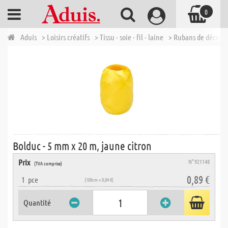
0
Aduis
> Loisirs créatifs
> Tissu - soie - fil - laine
> Rubans de décora
Bolduc - 5 mm x 20 m, jaune citron
Prix
N° 921148
(TVA comprise)
0,89 €
1
pce
(100cm = 0,04 €)
Quantité