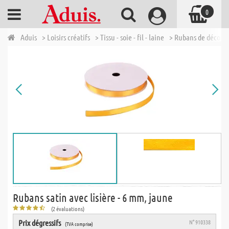
0
Aduis
> Loisirs créatifs
> Tissu - soie - fil - laine
> Rubans de décora
Rubans satin avec lisière - 6 mm, jaune
(2 évaluations)
Prix dégressifs
N° 910338
(TVA comprise)