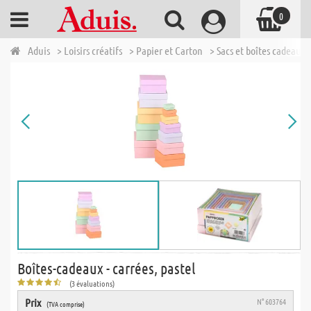
0
Aduis
> Loisirs créatifs
> Papier et Carton
> Sacs et boîtes cadeaux 
Boîtes-cadeaux - carrées, pastel
(3 évaluations)
Prix
N° 603764
(TVA comprise)