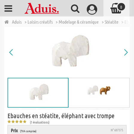
0
Aduis
> Loisirs créatifs
> Modelage & céramique
> Stéatite
> Ebau
Ebauches en stéatite, éléphant avec trompe
(1 évaluations)
Prix
N° 607375
(TVA comprise)