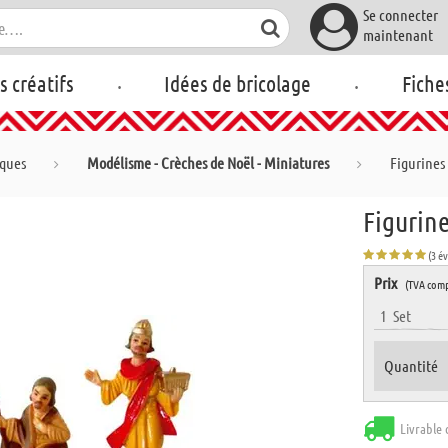
Se connecter
maintenant
.
.
rs créatifs
Idées de bricolage
Fiche
iques
Modélisme - Crèches de Noël - Miniatures
Figurines 
Figurine
(3 é
Prix
(TVA comp
1
Set
Quantité
Livrable 