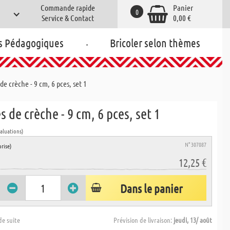
Commande rapide
Panier
0
Service & Contact
0,00 €
.
s Pédagogiques
Bricoler selon thèmes
de crèche - 9 cm, 6 pces, set 1
s de crèche - 9 cm, 6 pces, set 1
valuations)
N° 307087
rise)
12,25 €
Dans le panier
de suite
Prévision de livraison:
jeudi, 13/ août