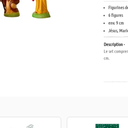
Figurines d
6 figures
env. 9 cm
Jésus, Mari
Description -
Le set compren
cm.