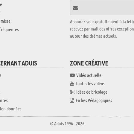
e
t
emises
Abonnez-vous gratuitement à la lettr
recevez par mail des offres exceptio
fréquentes
autour des thèmes actuels.
CERNANT ADUIS
ZONE CRÉATIVE
s
Vidéo actuelle
Toutes les vidéos
s
Idées de bricolage
ntes
Fiches Pédagogiques
tion données
© Aduis 1996 - 2026