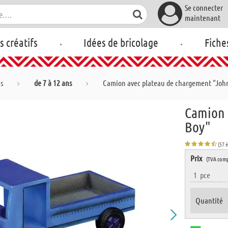
Se connecter
maintenant
.
.
rs créatifs
Idées de bricolage
Fiche
es
de 7 à 12 ans
Camion avec plateau de chargement "Joh
Camion 
Boy"
(57 
Prix
(TVA comp
1
pce
Quantité