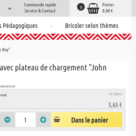
Commande rapide
Panier
0
Service & Contact
0,00 €
.
s Pédagogiques
Bricoler selon thèmes
n Boy"
avec plateau de chargement "John
évaluations)
N° 200417
rise)
5,65 €
Dans le panier