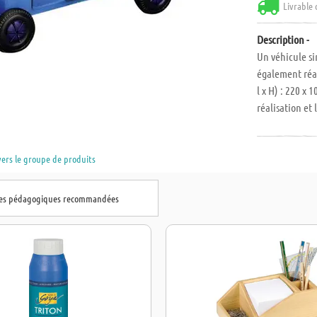
Livrable 
Description -
Un véhicule si
également réal
l x H) : 220 x
réalisation et 
vers le groupe de produits
hes pédagogiques recommandées