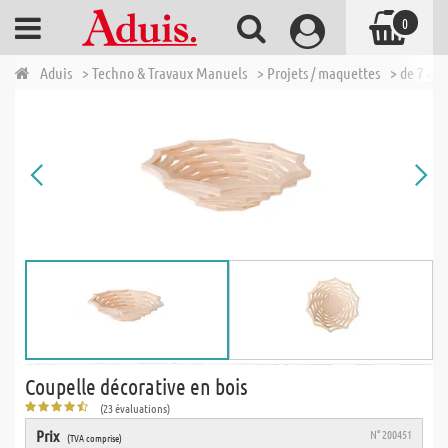
0
Aduis
> Techno & Travaux Manuels
> Projets / maquettes
> de 7 à 1
Coupelle décorative en bois
(23 évaluations)
Prix
N° 200451
(TVA comprise)