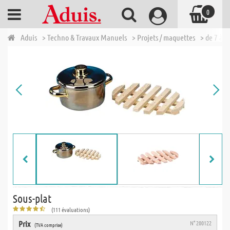
0
Aduis
> Techno & Travaux Manuels
> Projets / maquettes
> de 7 à 1
Sous-plat
(111 évaluations)
Prix
N° 200122
(TVA comprise)