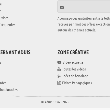
e
t
emises
Abonnez-vous gratuitement à la lettr
recevez par mail des offres exceptio
fréquentes
autour des thèmes actuels.
CERNANT ADUIS
ZONE CRÉATIVE
s
Vidéo actuelle
Toutes les vidéos
s
Idées de bricolage
ntes
Fiches Pédagogiques
tion données
© Aduis 1996 - 2026