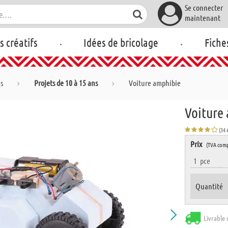
Se connecter
maintenant
.
.
rs créatifs
Idées de bricolage
Fiche
es
Projets de 10 à 15 ans
Voiture amphibie
Voiture
(34 
Prix
(TVA comp
1
pce
Quantité
Livrable 