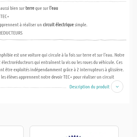
aussi bien sur
terre
que sur
l'eau
TEC+
apprennent à réaliser un
circuit électrique
simple.
REDUCTEURS
hibie est une voiture qui circule à la fois sur terre et sur l'eau. Notre
 électroréducteurs qui entraînent la vis ou les roues du véhicule. Ces
t être exploités indépendamment grâce à 2 interrupteurs à glissière.
, les élèves apprennent notre devoir TEC+ pour réaliser un circuit
mple mais également le fonctionnement d'un véhicule amphibie.
Description du produit
 : sciage, perçage, meulage, travail du polystyrène extrudé ainsi que
 connexion électroniques. Dimensions : L x l x H : env. 200 x 120 x 100
e la 6ème. 7-10 heures. Les piles AA (703300 / 703402 / 703407) sont à
parément.