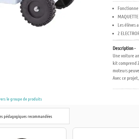
Fonctionne 
MAQUETTE 
Les élèves 
2 ELECTRO
Description -
Une voiture amp
kit comprend 2
moteurs peuven
Avec ce projet
électrique si
Travaux requis
vers le groupe de produits
des travaux de
mm. A partir d
commander sé
hes pédagogiques recommandées