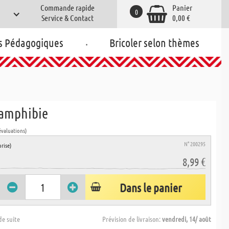
Commande rapide
Panier
0
Service & Contact
0,00 €
.
s Pédagogiques
Bricoler selon thèmes
 amphibie
évaluations)
N° 200295
rise)
8,99 €
Dans le panier
de suite
Prévision de livraison:
vendredi, 14/ août