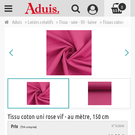
0
Aduis
> Loisirs créatifs
> Tissu - soie - fil - laine
> Tissus coton
> Ti
Tissu coton uni rose vif - au mètre, 150 cm
Prix
N° 920840
(TVA comprise)