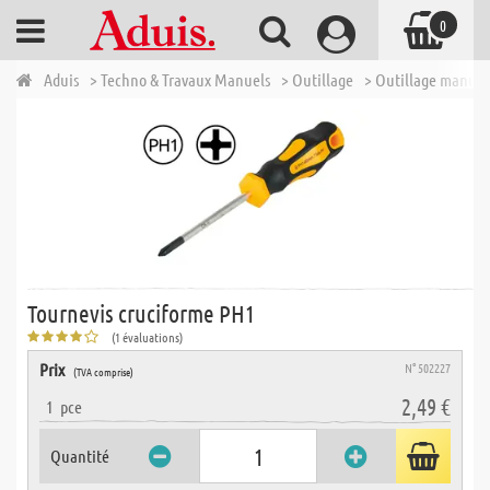
0
Aduis
> Techno & Travaux Manuels
> Outillage
> Outillage manuel
Tournevis cruciforme PH1
(1 évaluations)
Prix
N° 502227
(TVA comprise)
2,49 €
1
pce
Quantité