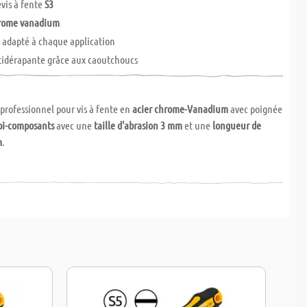
evis à fente
S3
hrome vanadium
s adapté à chaque application
tidérapante grâce aux caoutchoucs
 professionnel pour vis à fente en
acier chrome-Vanadium
avec poignée
bi-composants
avec une
taille d'abrasion
3 mm
et une
longueur de
m
.