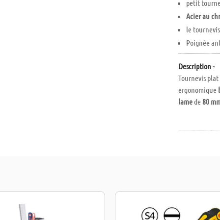
petit tourn
Acier au c
le tournevi
Poignée an
Description -
Tournevis plat
ergonomique
lame
de
80 m