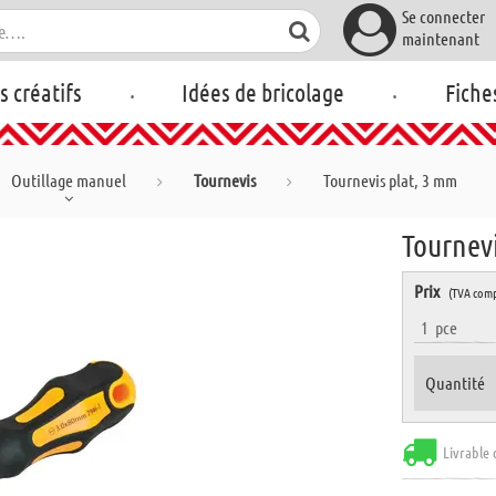
Se connecter
maintenant
.
.
rs créatifs
Idées de bricolage
Fiche
Outillage manuel
Tournevis
Tournevis plat, 3 mm
Tournev
Prix
(TVA comp
1
pce
Quantité
Livrable 