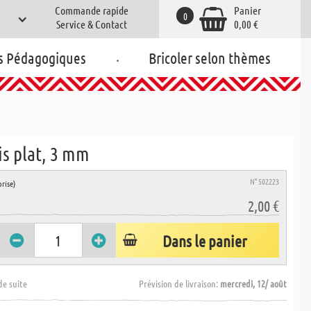
Commande rapide
Panier
0
Service & Contact
0,00 €
.
s Pédagogiques
Bricoler selon thèmes
is plat, 3 mm
N° 502223
rise)
2,00 €
Dans le panier
de suite
Prévision de livraison:
mercredi, 12/ août