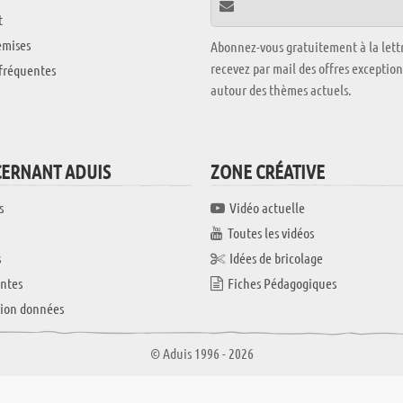
t
emises
Abonnez-vous gratuitement à la lettr
recevez par mail des offres exceptio
fréquentes
autour des thèmes actuels.
CERNANT ADUIS
ZONE CRÉATIVE
s
Vidéo actuelle
Toutes les vidéos
s
Idées de bricolage
ntes
Fiches Pédagogiques
tion données
© Aduis 1996 - 2026