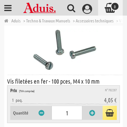
0
Aduis
> Techno & Travaux Manuels
> Accessoires techniques
> Vis, 
Vis filetées en fer - 100 pces, M4 x 10 mm
Prix
N° 702287
(TVA comprise)
4,05 €
1
paq.
Quantité