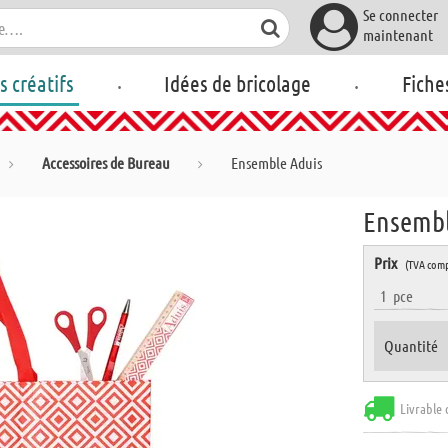
Se connecter
maintenant
.
.
rs créatifs
Idées de bricolage
Fiche
Accessoires de Bureau
Ensemble Aduis
Ensembl
Prix
(TVA comp
1
pce
Quantité
Livrable 