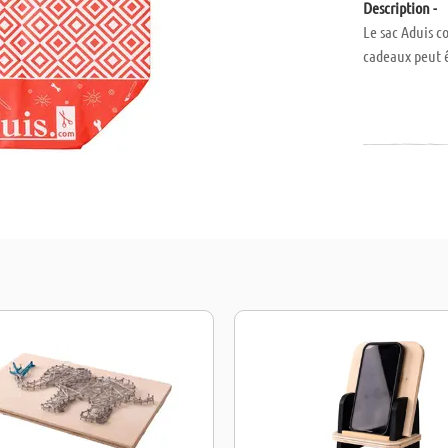
Description -
Le sac Aduis c
cadeaux peut 