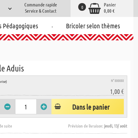
Commande rapide
Panier
0
Service & Contact
0,00 €
.
s Pédagogiques
Bricoler selon thèmes
e Aduis
N° 800088
rise)
1,00 €
Dans le panier
de suite
Prévision de livraison:
jeudi, 13/ août