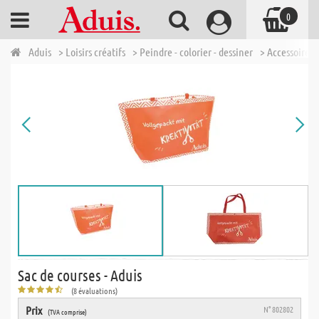
0
Aduis
> Loisirs créatifs
> Peindre - colorier - dessiner
> Accessoires
Sac de courses - Aduis
(8 évaluations)
Prix
N° 802802
(TVA comprise)