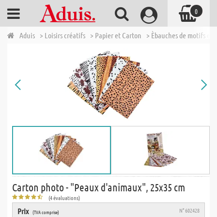
0
Aduis
> Loisirs créatifs
> Papier et Carton
> Èbauches de motifs et 
Carton photo - "Peaux d'animaux", 25x35 cm
(4 évaluations)
Prix
N° 602428
(TVA comprise)