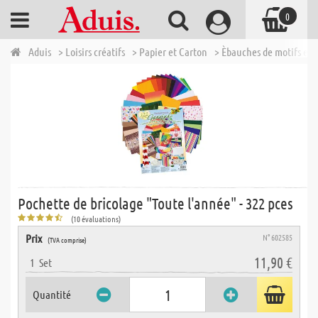
0
Aduis
> Loisirs créatifs
> Papier et Carton
> Èbauches de motifs et 
Pochette de bricolage "Toute l'année" - 322 pces
(10 évaluations)
Prix
N° 602585
(TVA comprise)
11,90 €
1
Set
Quantité