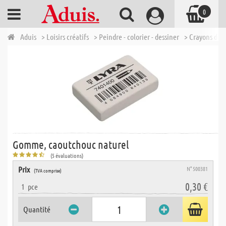
0
Aduis
> Loisirs créatifs
> Peindre - colorier - dessiner
> Crayons de 
Gomme, caoutchouc naturel
(5 évaluations)
Prix
N° 500381
(TVA comprise)
0,30 €
1
pce
Quantité