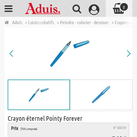
0
Aduis
> Loisirs créatifs
> Peindre - colorier - dessiner
> Crayons de 
Crayon éternel Pointy Forever
Prix
N° 500739
(TVA comprise)