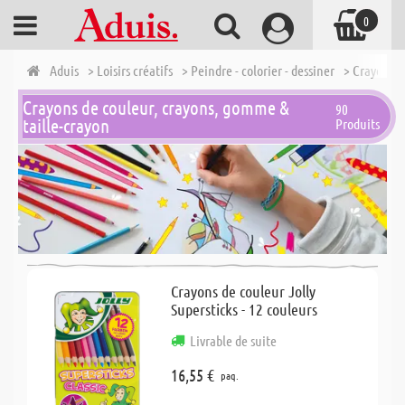
0
Aduis
> Loisirs créatifs
> Peindre - colorier - dessiner
> Crayons d
Crayons de couleur, crayons, gomme &
90
taille-crayon
Produits
Crayons de couleur Jolly
Supersticks - 12 couleurs
Livrable de suite
16,55 €
paq.