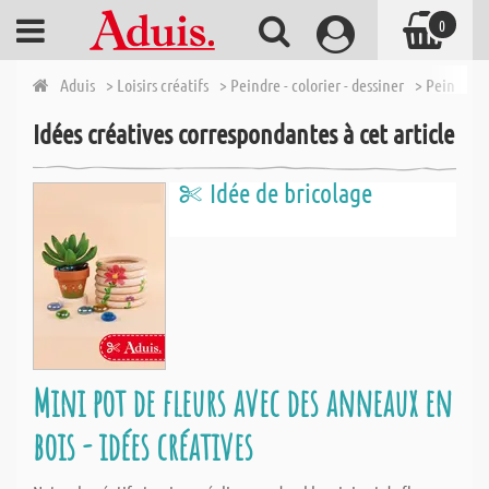
0
Aduis
> Loisirs créatifs
> Peindre - colorier - dessiner
> Peintures
Idées créatives correspondantes à cet article
Idée de bricolage
Mini pot de fleurs avec des anneaux en
bois - idées créatives