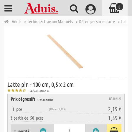
0
Aduis
> Techno & Travaux Manuels
> Découpes sur mesure
> Lattes
Latte pin - 100 cm, 0,5 x 2 cm
(4 évaluations)
Prix dégressifs
N° 802127
(TVA comprise)
2,19 €
1
pce
(100cm = 2,19 €)
1,59 €
à partir de
50
pces
Quantité