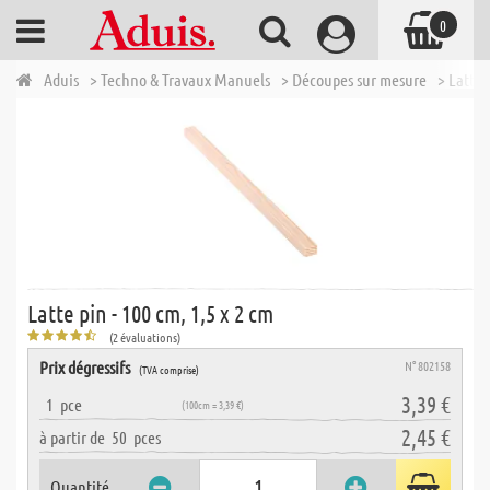
0
Aduis
> Techno & Travaux Manuels
> Découpes sur mesure
> Lattes
Latte pin - 100 cm, 1,5 x 2 cm
(2 évaluations)
Prix dégressifs
N° 802158
(TVA comprise)
3,39 €
1
pce
(100cm = 3,39 €)
2,45 €
à partir de
50
pces
Quantité