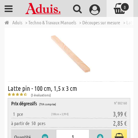
0
Aduis
> Techno & Travaux Manuels
> Découpes sur mesure
> Lattes
Latte pin - 100 cm, 1,5 x 3 cm
(5 évaluations)
Prix dégressifs
N° 802160
(TVA comprise)
3,99 €
1
pce
(100cm = 3,99 €)
2,85 €
à partir de
50
pces
Quantité