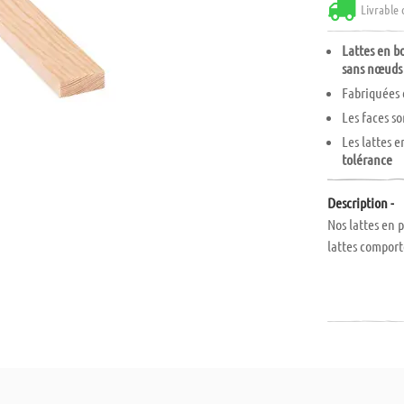
Livrable 
Lattes en bo
sans nœuds
Fabriquées 
Les faces s
Les lattes e
tolérance
Description -
Nos lattes en 
lattes comport