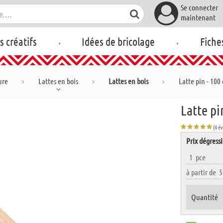
Se connecter
maintenant
.
.
rs créatifs
Idées de bricolage
Fiche
ure
Lattes en bois
Lattes en bois
Latte pin - 100
Latte pi
(4 é
Prix dégressi
1
pce
à partir de
5
Quantité