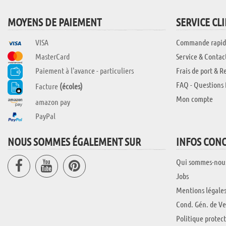
MOYENS DE PAIEMENT
SERVICE CL
VISA
Commande rapid
MasterCard
Service & Contac
Paiement à l'avance - particuliers
Frais de port & R
FAQ - Questions 
Facture
(écoles)
Mon compte
amazon pay
PayPal
NOUS SOMMES ÉGALEMENT SUR
INFOS CON
Qui sommes-nou
Jobs
Mentions légale
Cond. Gén. de Ve
Politique protec