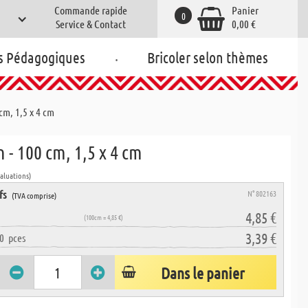
Commande rapide
Panier
0
Service & Contact
0,00 €
.
s Pédagogiques
Bricoler selon thèmes
 cm, 1,5 x 4 cm
n - 100 cm, 1,5 x 4 cm
valuations)
fs
N° 802163
(TVA comprise)
4,85 €
(100cm = 4,85 €)
3,39 €
0
pces
Dans le panier