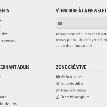
IENTS
S'INSCRIRE À LA NEWSLE
e
t
emises
Abonnez-vous gratuitement à la lettr
recevez par mail des offres exceptio
fréquentes
autour des thèmes actuels.
CERNANT ADUIS
ZONE CRÉATIVE
s
Vidéo actuelle
Toutes les vidéos
s
Idées de bricolage
ntes
Fiches Pédagogiques
tion données