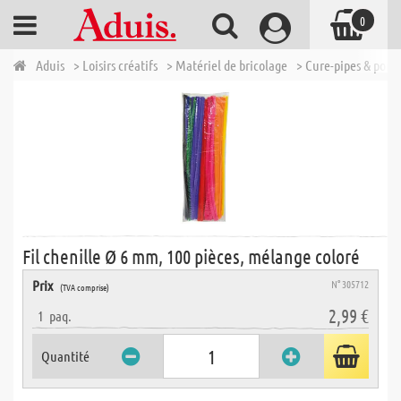
0
Aduis
> Loisirs créatifs
> Matériel de bricolage
> Cure-pipes & pom
Fil chenille Ø 6 mm, 100 pièces, mélange coloré
Prix
N° 305712
(TVA comprise)
2,99 €
1
paq.
Quantité