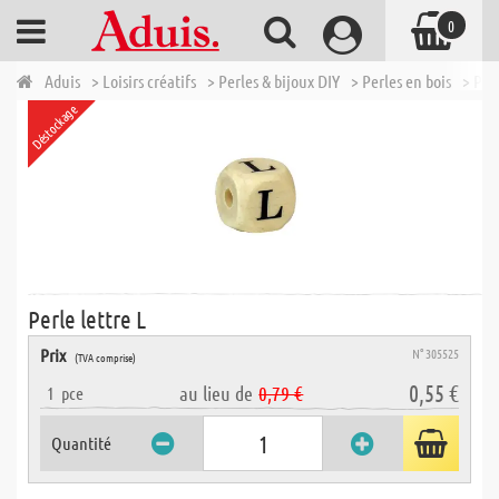
0
Aduis
> Loisirs créatifs
> Perles & bijoux DIY
> Perles en bois
> Perl
Déstockage
Perle lettre L
Prix
N° 305525
(TVA comprise)
0,55 €
au lieu de
0,79 €
1
pce
Quantité