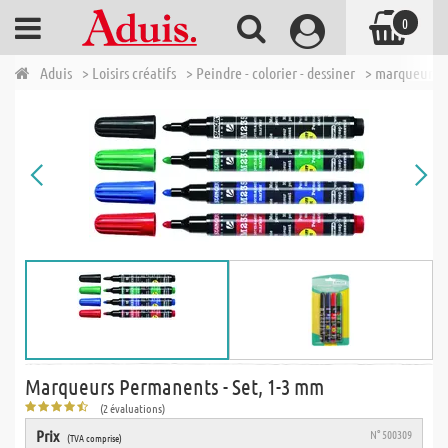
0
Aduis
> Loisirs créatifs
> Peindre - colorier - dessiner
> marqueur
Marqueurs Permanents - Set, 1-3 mm
(2 évaluations)
Prix
N° 500309
(TVA comprise)