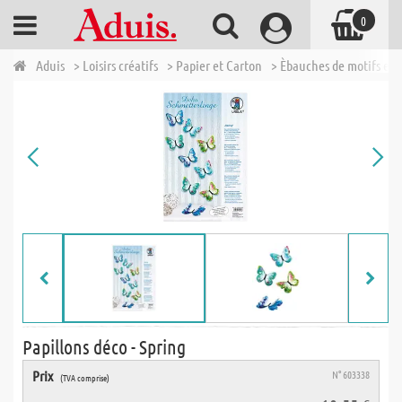
0
Aduis
> Loisirs créatifs
> Papier et Carton
> Èbauches de motifs et 
Papillons déco - Spring
Prix
N° 603338
(TVA comprise)