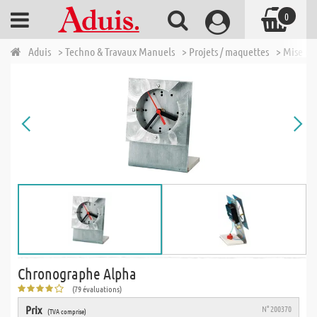
0
Aduis
> Techno & Travaux Manuels
> Projets / maquettes
> Mise en
Chronographe Alpha
(79 évaluations)
Prix
N° 200370
(TVA comprise)