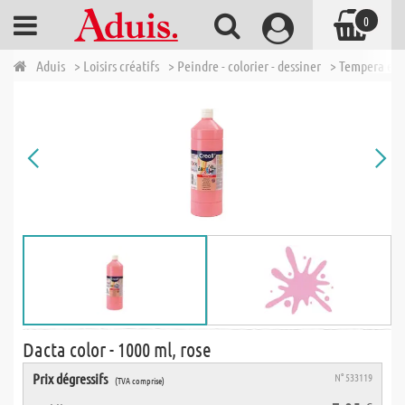
0
Aduis
> Loisirs créatifs
> Peindre - colorier - dessiner
> Tempera et 
Dacta color - 1000 ml, rose
Prix dégressifs
N° 533119
(TVA comprise)