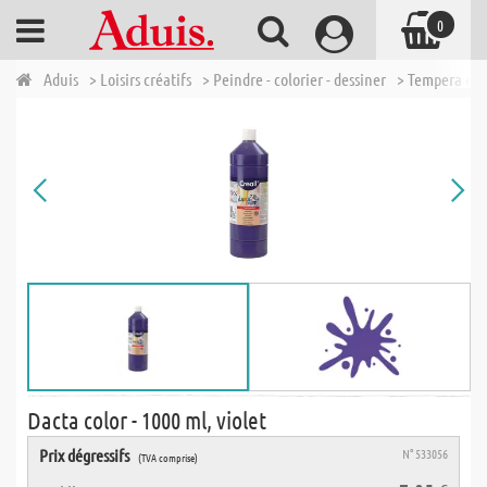
0
Aduis
> Loisirs créatifs
> Peindre - colorier - dessiner
> Tempera et 
Dacta color - 1000 ml, violet
Prix dégressifs
N° 533056
(TVA comprise)