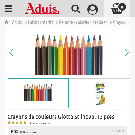
0
Aduis
> Loisirs créatifs
> Peindre - colorier - dessiner
> Crayons de 
Crayons de couleurs Giotto Stilnovo, 12 pces
(2 évaluations)
Prix
N° 500371
(TVA comprise)