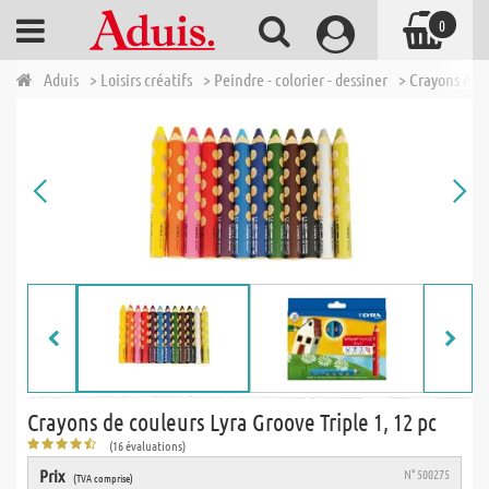
0
Aduis
> Loisirs créatifs
> Peindre - colorier - dessiner
> Crayons de 
Crayons de couleurs Lyra Groove Triple 1, 12 pc
(16 évaluations)
Prix
N° 500275
(TVA comprise)