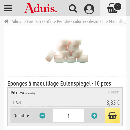
0
Aduis
> Loisirs créatifs
> Peindre - colorier - dessiner
> Maquillage 
Eponges à maquillage Eulenspiegel - 10 pces
Prix
N° 500881
(TVA comprise)
8,35 €
1
Set
Quantité