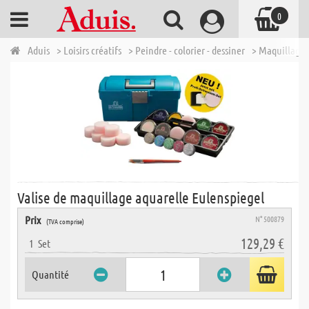
0
Aduis
> Loisirs créatifs
> Peindre - colorier - dessiner
> Maquillage 
Valise de maquillage aquarelle Eulenspiegel
Prix
N° 500879
(TVA comprise)
129,29 €
1
Set
Quantité