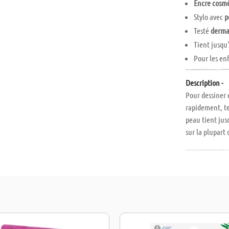
Encre cosm
Stylo avec
p
Testé
derma
Tient jusqu
Pour les en
Description -
Pour dessiner 
rapidement, t
peau tient jus
sur la plupart
donc facile à u
avec ancre, pap