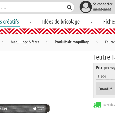
Se connecter
maintenant
.
.
rs créatifs
Idées de bricolage
Fiche
Maquillage & fêtes
Produits de maquillage
Feutre
Feutre T
Prix
(TVA comp
1
pce
Quantité
Livrable 