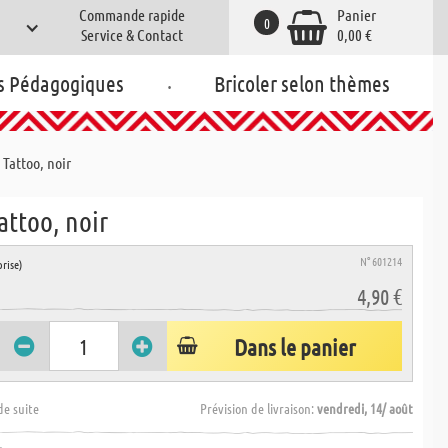
Commande rapide
Panier
0
Service & Contact
0,00 €
.
s Pédagogiques
Bricoler selon thèmes
 Tattoo, noir
attoo, noir
N° 601214
rise)
4,90 €
Dans le panier
de suite
Prévision de livraison:
vendredi, 14/ août