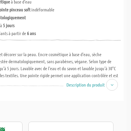
étique
à base d'eau
ointe pinceau soft
indéformable
tologiquement
'à
5 jours
fants à partir de
6 ans
et décorer sur la peau. Encre cosmétique à base d'eau, sèche
estée dermatologiquement, sans parabènes, végane. Selon type de
qu'à 5 jours. Lavable avec de l'eau et du savon et lavable jusqu'à 30°C
 des textiles. Une pointe rigide permet une application contrôlée et est
tiliser par les enfants. Epaisseur du trait env. 0,5 - 3 mm, 3 pochoirs
Description du produit
illon et étoiles. Certifié CE (directive relative aux jouets).