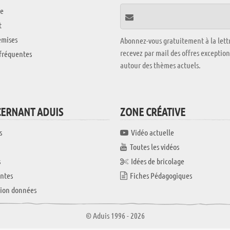
e
t
emises
Abonnez-vous gratuitement à la lettr
recevez par mail des offres exceptio
fréquentes
autour des thèmes actuels.
CERNANT ADUIS
ZONE CRÉATIVE
s
Vidéo actuelle
Toutes les vidéos
s
Idées de bricolage
ntes
Fiches Pédagogiques
tion données
© Aduis 1996 - 2026