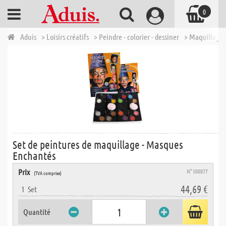
0
Aduis
> Loisirs créatifs
> Peindre - colorier - dessiner
> Maquillage 
Set de peintures de maquillage - Masques
Enchantés
Prix
N° 500877
(TVA comprise)
44,69 €
1
Set
Quantité