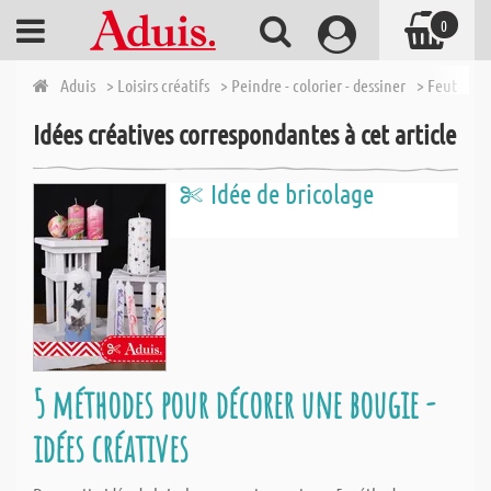
0
Aduis
> Loisirs créatifs
> Peindre - colorier - dessiner
> Feutres s
Idées créatives correspondantes à cet article
Idée de bricolage
5 méthodes pour décorer une bougie -
idées créatives