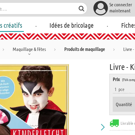
Se connecter
maintenant
.
.
rs créatifs
Idées de bricolage
Fiche
Maquillage & fêtes
Produits de maquillage
Livre 
Livre - 
Prix
(TVA comp
1
pce
Quantité
Livrable 