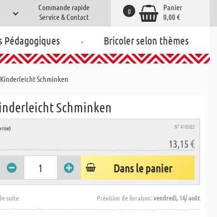
Commande rapide
Panier
0
Service & Contact
0,00 €
.
s Pédagogiques
Bricoler selon thèmes
- Kinderleicht Schminken
Kinderleicht Schminken
N° 410502
rise)
13,15 €
Dans le panier
de suite
Prévision de livraison:
vendredi, 14/ août