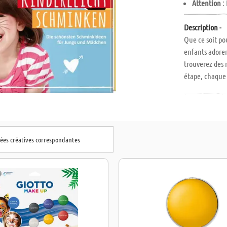
Attention
:
Description -
Que ce soit po
enfants adoren
trouverez des
étape, chaque 
x 26,5 cm. ATT
repris, NI écha
dées créatives correspondantes