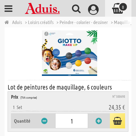
0
Aduis
> Loisirs créatifs
> Peindre - colorier - dessiner
> Maquillage 
Lot de peintures de maquillage, 6 couleurs
Prix
N° 500698
(TVA comprise)
24,35 €
1
Set
Quantité