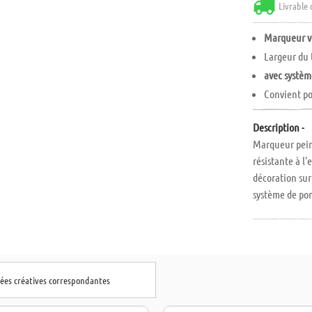
Livrable 
Marqueur ve
Largeur du 
avec systè
Convient po
Description -
Marqueur pein
résistante à l'
décoration sur 
système de po
dées créatives correspondantes