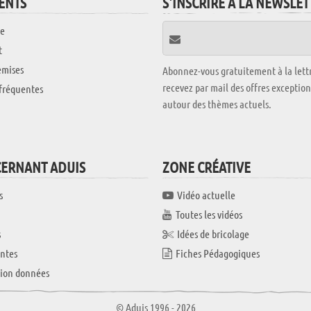
IENTS
S'INSCRIRE À LA NEWSLE
e
t
emises
Abonnez-vous gratuitement à la lettr
recevez par mail des offres exceptio
fréquentes
autour des thèmes actuels.
CERNANT ADUIS
ZONE CRÉATIVE
s
Vidéo actuelle
Toutes les vidéos
s
Idées de bricolage
ntes
Fiches Pédagogiques
tion données
© Aduis 1996 - 2026