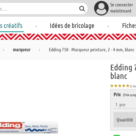
Se connecter
maintenant
.
.
rs créatifs
Idées de bricolage
Fiche
marqueur
Edding 750 - Marqueur peinture, 2 - 4 mm, blanc
Edding 7
blanc
(1 é
Prix
(TVA comp
1
pce
Quantité