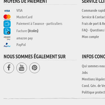
MOYENS DE PAIEMENT
SERVICE CL
VISA
Commande rapid
MasterCard
Service & Contac
Paiement à l'avance - particuliers
Frais de port & R
FAQ - Questions 
Facture
(écoles)
Mon compte
amazon pay
PayPal
NOUS SOMMES ÉGALEMENT SUR
INFOS CON
Qui sommes-nou
Jobs
Mentions légale
Cond. Gén. de Ve
Politique protec